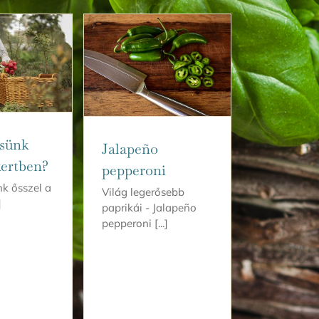
ssünk
Jalapeño
kertben?
pepperoni
nk ősszel a
Világ legerősebb
]
paprikái - Jalapeño
pepperoni [...]