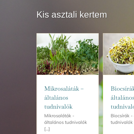
Kis asztali kertem
Mikrosaláták –
Biocsírá
általános
általáno
tudnivalók
tudnival
Mikrosaláták -
Biocsírák -
általános tudnivalók
tudnivalók [
[...]