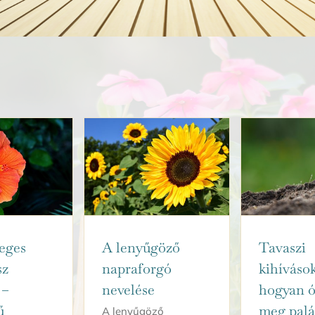
eges
A lenyűgöző
Tavaszi
sz
napraforgó
kihívások
 –
nevelése
hogyan ó
ű
meg palá
A lenyűgöző