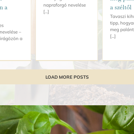
napraforgó nevelése
n a
a széltől
[...]
Tavaszi kih
tipp, hogya
es
meg palánt
 nevelése –
[...]
irágözön a
LOAD MORE POSTS