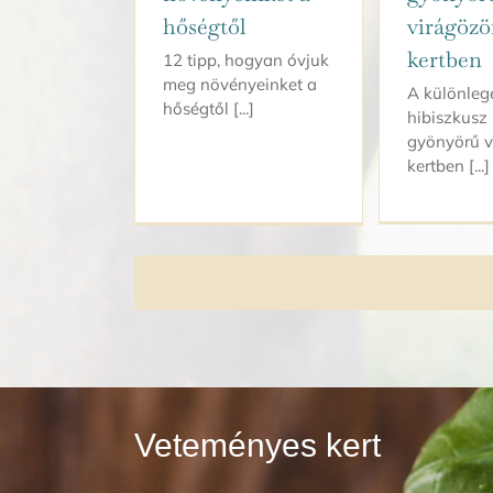
hőségtől
virágözö
kertben
12 tipp, hogyan óvjuk
meg növényeinket a
A különleg
hőségtől [...]
hibiszkusz
gyönyörű v
kertben [...]
Veteményes kert