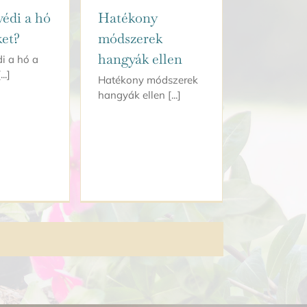
édi a hó
Hatékony
ket?
módszerek
hangyák ellen
i a hó a
..]
Hatékony módszerek
hangyák ellen [...]