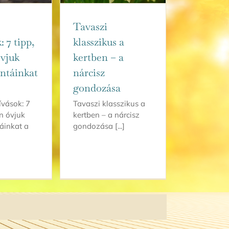
Tavaszi
: 7 tipp,
klasszikus a
vjuk
kertben – a
ntáinkat
nárcisz
gondozása
ívások: 7
Tavaszi klasszikus a
n óvjuk
kertben – a nárcisz
áinkat a
gondozása [...]