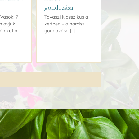
gondozása
ívások: 7
Tavaszi klasszikus a
n óvjuk
kertben – a nárcisz
áinkat a
gondozása [...]