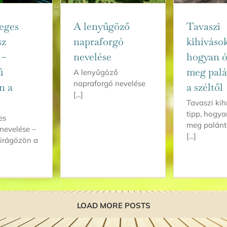
eges
A lenyűgöző
Tavaszi
sz
napraforgó
kihívások
 –
nevelése
hogyan ó
ű
meg palá
A lenyűgöző
napraforgó nevelése
n a
a széltől
[...]
Tavaszi kih
tipp, hogya
es
meg palánt
 nevelése –
[...]
irágözön a
LOAD MORE POSTS