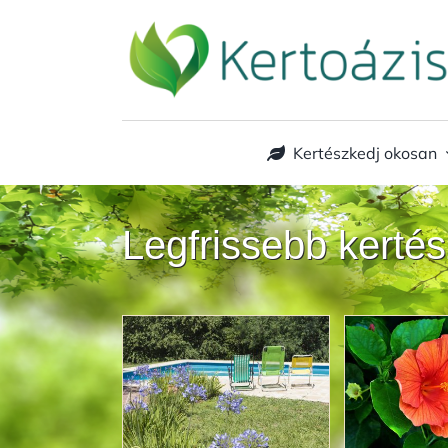
Kihagyás
Kertészkedj okosan
Legfrissebb kerté