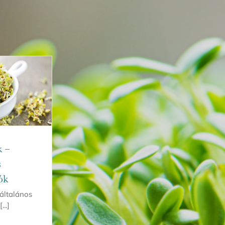
k –
s
ók
 általános
...]