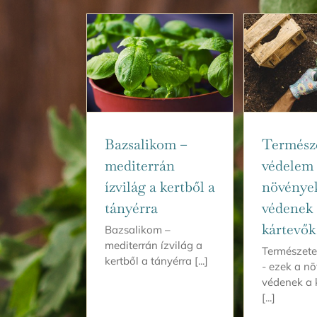
Termész
Bazsalikom –
védelem 
mediterrán
növénye
ízvilág a kertből a
védenek 
tányérra
kártevők 
Bazsalikom –
mediterrán ízvilág a
Természete
kertből a tányérra [...]
- ezek a n
védenek a 
[...]