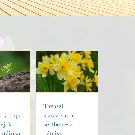
Tavaszi
: 7 tipp,
klasszikus a
vjuk
kertben – a
ntáinkat
nárcisz