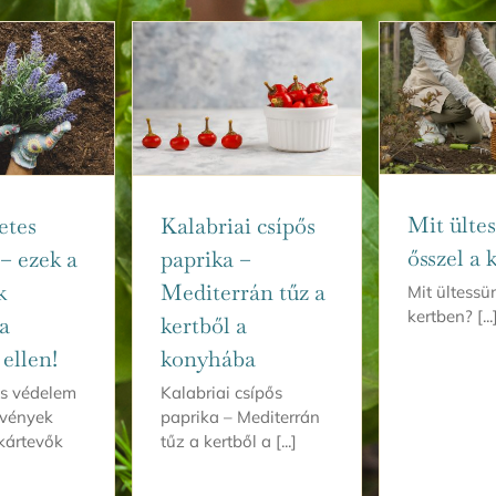
Mit ülte
etes
Kalabriai csípős
ősszel a 
– ezek a
paprika –
k
Mediterrán tűz a
Mit ültessü
kertben? [...
a
kertből a
ellen!
konyhába
s védelem
Kalabriai csípős
övények
paprika – Mediterrán
kártevők
tűz a kertből a [...]