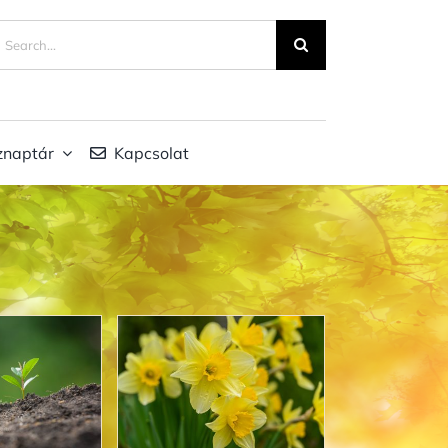
eresés...
znaptár
Kapcsolat