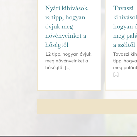
Nyári kihívások:
Tavaszi
12 tipp, hogyan
kihívások
óvjuk meg
hogyan 
növényeinket a
meg palá
hőségtől
a széltől
12 tipp, hogyan óvjuk
Tavaszi kih
meg növényeinket a
tipp, hogy
hőségtől [...]
meg palánt
[...]