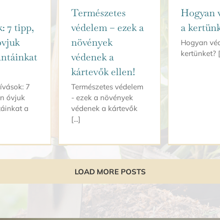
Természetes
Hogyan v
: 7 tipp,
védelem – ezek a
a kertün
óvjuk
növények
Hogyan véd
kertünket? [.
ntáinkat
védenek a
kártevők ellen!
ívások: 7
Természetes védelem
an óvjuk
- ezek a növények
áinkat a
védenek a kártevők
[...]
LOAD MORE POSTS