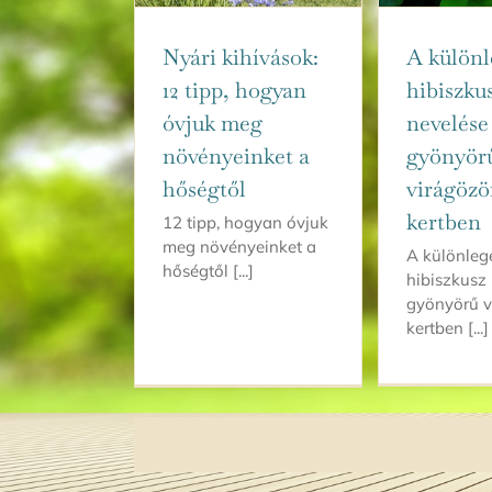
Nyári kihívások:
A különl
12 tipp, hogyan
hibiszku
óvjuk meg
nevelése
növényeinket a
gyönyör
hőségtől
virágözö
kertben
12 tipp, hogyan óvjuk
meg növényeinket a
A különleg
hőségtől [...]
hibiszkusz
gyönyörű v
kertben [...]