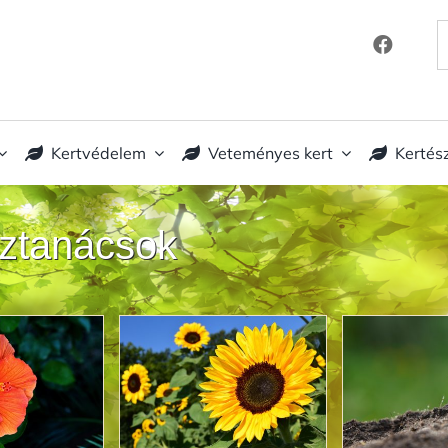
K
Kertvédelem
Veteményes kert
Kertés
sztanácsok