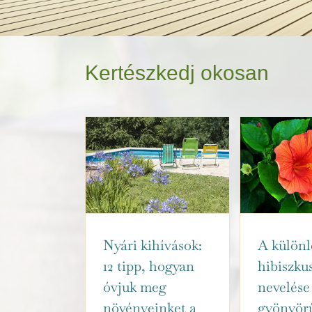
Kertészkedj okosan
Nyári kihívások:
A különl
12 tipp, hogyan
hibiszku
óvjuk meg
nevelése
növényeinket a
gyönyör