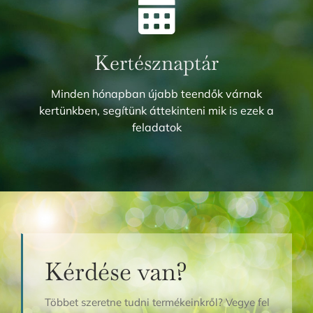
Kertésznaptár
Minden hónapban újabb teendők várnak
kertünkben, segítünk áttekinteni mik is ezek a
feladatok
Kérdése van?
Többet szeretne tudni termékeinkről? Vegye fel