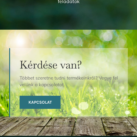
feladatok
Kérdése van?
Többet szeretne tudni termékeinkről? Vegye fel
velünk a kapcsolatot.
KAPCSOLAT