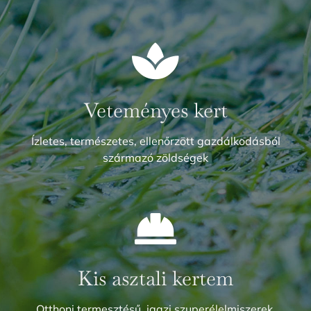
Veteményes kert
Ízletes, természetes, ellenőrzött gazdálkodásból
származó zöldségek
Kis asztali kertem
Otthoni termesztésű, igazi szuperélelmiszerek,