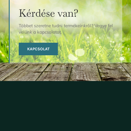
Kérdése van?
Többet szeretne tudni termékeinkről? Vegye fel
velünk a kapcsolatot.
KAPCSOLAT