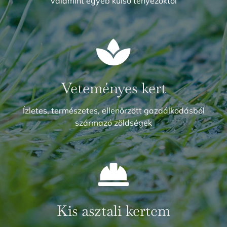
valamint egyéb külső tényezőktől
Veteményes kert
Ízletes, természetes, ellenőrzött gazdálkodásból
származó zöldségek
Kis asztali kertem