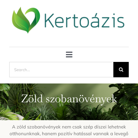
Kihagyás
Toggle
Keresés...
Navigation
Kertészkedj okosan
Kertvédelem
Zöld szobanövények
Veteményes kert
A zöld szobanövények nem csak szép díszei lehetnek
Kertésznaptár
otthonunknak, hanem pozitív hatással vannak a levegő