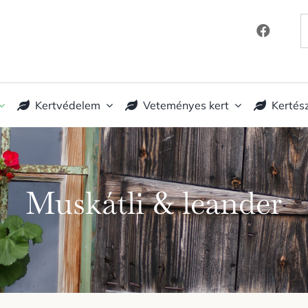
K
Kertvédelem
Veteményes kert
Kertés
Muskátli & leander