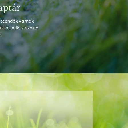
aptár
 teendők várnak
nteni mik is ezek a
k