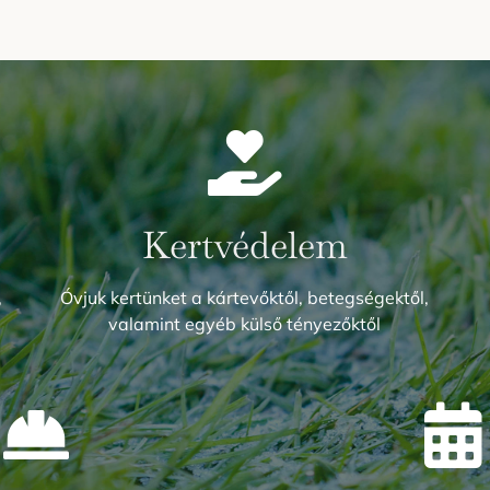
Kertvédelem
,
Óvjuk kertünket a kártevőktől, betegségektől,
valamint egyéb külső tényezőktől