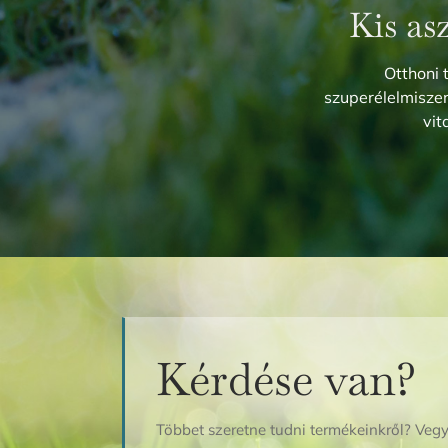
Kis as
Otthoni 
szuperélelmisz
vit
Kérdése van?
Többet szeretne tudni termékeinkről? Vegy