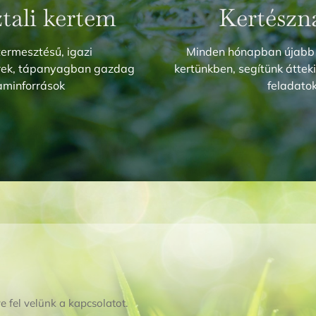
ztali kertem
Kertészn
termesztésű, igazi
Minden hónapban újabb
erek, tápanyagban gazdag
kertünkben, segítünk átteki
aminforrások
feladato
e fel velünk a kapcsolatot.