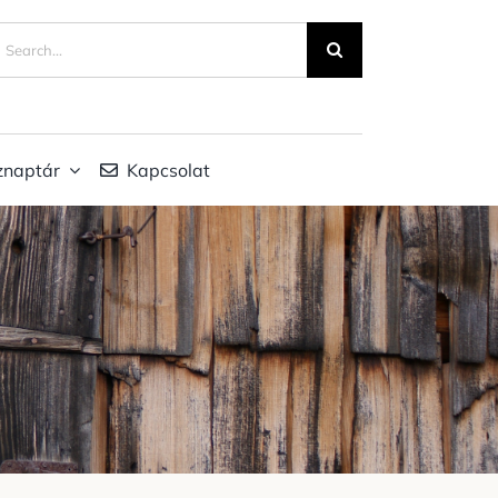
eresés...
znaptár
Kapcsolat