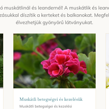
ó muskátlinál és leandernél! A muskátlik és le
zásukkal díszítik a kerteket és balkonokat. Megf
élvezhetjük gyönyörű látványukat.
Muskátli betegségei és kezelésük
Muskátli betegségei és kezelési