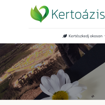
Kihagyás
Kertészkedj okosan