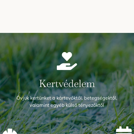
Kertvédelem
,
Óvjuk kertünket a kártevőktől, betegségektől,
valamint egyéb külső tényezőktől