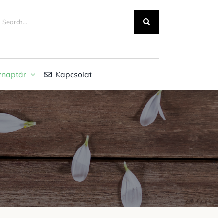
eresés...
znaptár
Kapcsolat