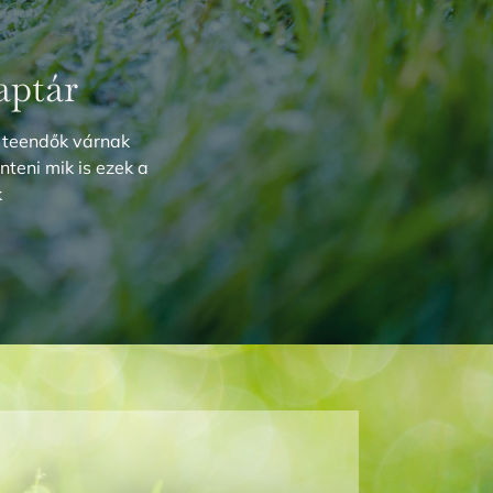
aptár
 teendők várnak
nteni mik is ezek a
k