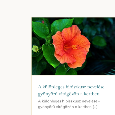
A különleges hibiszkusz nevelése –
gyönyörű virágözön a kertben
A különleges hibiszkusz nevelése –
gyönyörű virágözön a kertben [...]