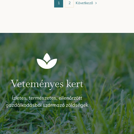
Következő
1
2
Veteményes kert
Ízletes, természetes, ellenőrzött
gazdálkodásból származó zöldségek