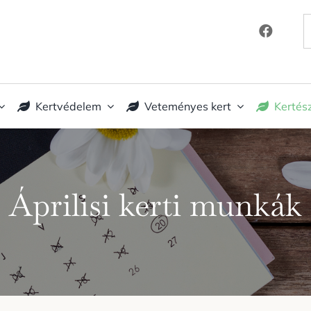
K
Kertvédelem
Veteményes kert
Kertés
Áprilisi kerti munkák