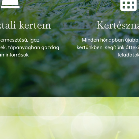
ztali kertem
Kertészn
termesztésű, igazi
Minden hónapban újabb
erek, tápanyagban gazdag
kertünkben, segítünk átteki
aminforrások
feladato