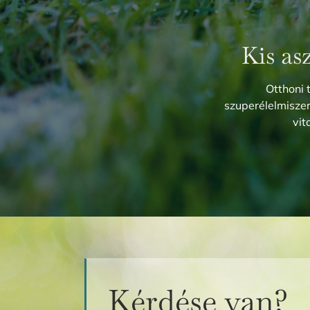
Kis as
Otthoni 
szuperélelmisz
vit
Kérdése van?