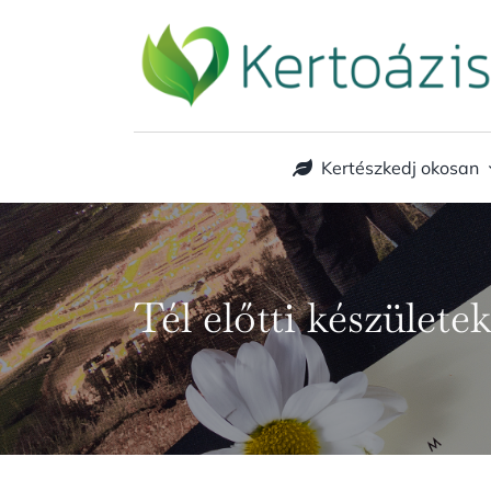
Kihagyás
Kertészkedj okosan
Tél előtti készület