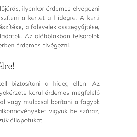
őjárás, ilyenkor érdemes elvégezni
észíteni a kertet a hidegre. A kerti
észítése, a falevelek összegyűjtése,
ladatok. Az alábbiakban felsorolok
rben érdemes elvégezni.
lre!
ll biztosítani a hideg ellen. Az
gyökérzete körül érdemes megfelelő
val vagy mulccsal borítani a fagyok
alkonnövényeket vigyük be száraz,
zzük állapotukat.