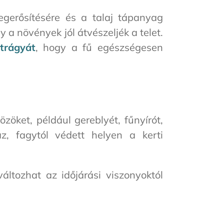
gerősítésére és a talaj tápanyag
y a növények jól átvészeljék a telet.
trágyát
, hogy a fű egészségesen
zöket, például gereblyét, fűnyírót,
az, fagytól védett helyen a kerti
áltozhat az időjárási viszonyoktól