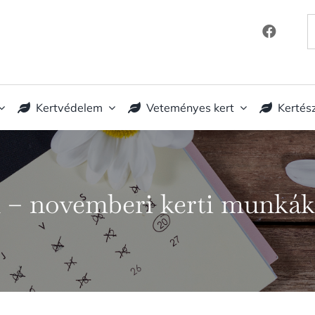
K
Kertvédelem
Veteményes kert
Kertés
ek – novemberi kerti munkák