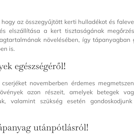
 hogy az összegyűjtött kerti hulladékot és fale
e és elszállítása a kert tisztaságának megőrzé
yagtartalmának növelésében, így tápanyagban ga
en is.
ek egészségéről!
y cserjéket novemberben érdemes megmetszeni
növények azon részeit, amelyek betegek vagy
juk, valamint szükség esetén gondoskodjun
ápanyag utánpótlásról!