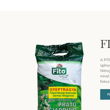
F
A FIT
igény
Nitro
mivel
fokoz
F