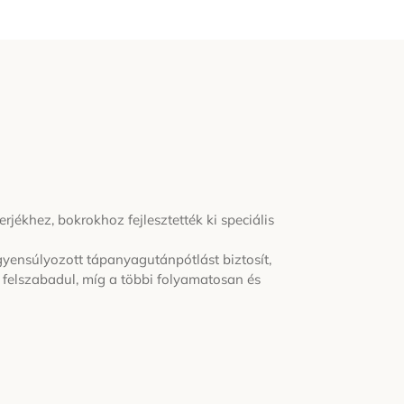
ékhez, bokrokhoz fejlesztették ki speciális
yensúlyozott tápanyagutánpótlást biztosít,
 felszabadul, míg a többi folyamatosan és