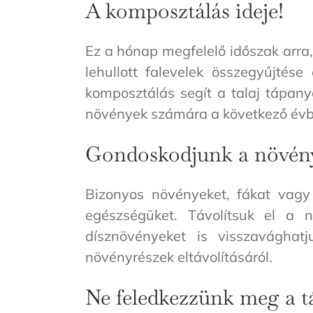
A komposztálás ideje!
Ez a hónap megfelelő időszak arra,
lehullott falevelek összegyűjtés
komposztálás segít a talaj tápan
növények számára a következő évb
Gondoskodjunk a növény
Bizonyos növényeket, fákat vag
egészségüket. Távolítsuk el a 
dísznövényeket is visszavághat
növényrészek eltávolításáról.
Ne feledkezzünk meg a t