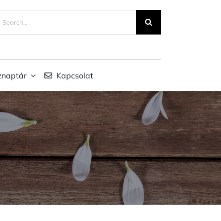
eresés...
znaptár
Kapcsolat