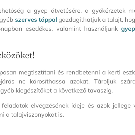
etőség a gyep átvetésére, a gyökérzetek me
egyéb
szerves táppal
gazdagíthatjuk a talajt, hog
hónapban esedékes, valamint használjunk
gyep
zközöket!
san megtisztítani és rendbetenni a kerti eszkö
őjárás ne károsíthassa azokat. Tároljuk szár
gyéb kiegészítőket a következő tavaszig.
feladatok elvégzésének ideje és azok jellege v
ni a talajviszonyokat is.