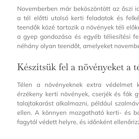
Novemberben már beköszöntött az őszi id
a tél előtti utolsó kerti feladatok és felk
teendők közé tartozik a növények téli elők
a gyep gondozása és egyéb téliesítési fe
néhány olyan teendőt, amelyeket novembe
Készítsük fel a növényeket a té
Télen a növényeknek extra védelmet ke
érzékeny kerti növények, cserjék és fák 
talajtakarást alkalmazni, például szalmá
ellen. A könnyen mozgatható kerti- és b
fagytól védett helyre, és időnként ellenőri