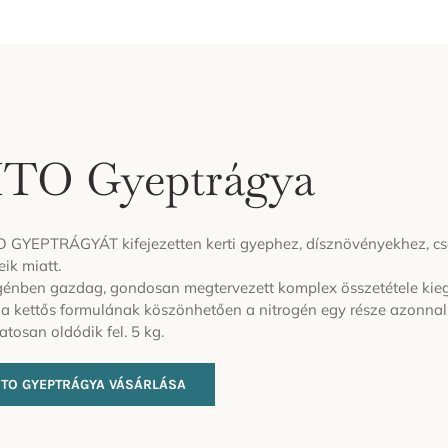
ITO Gyeptrágya
O GYEPTRÁGYÁT kifejezetten kerti gyephez, dísznövényekhez, cserj
eik miatt.
génben gazdag, gondosan megtervezett komplex összetétele kieg
 a kettős formulának köszönhetően a nitrogén egy része azonnal
atosan oldódik fel. 5 kg.
ITO GYEPTRÁGYA VÁSÁRLÁSA