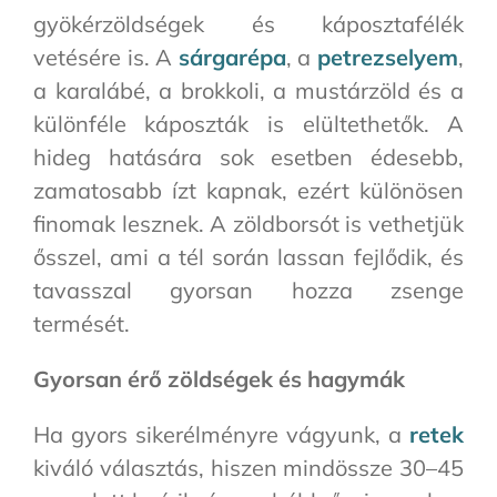
gyökérzöldségek és káposztafélék
vetésére is. A
sárgarépa
, a
petrezselyem
,
a karalábé, a brokkoli, a mustárzöld és a
különféle káposzták is elültethetők. A
hideg hatására sok esetben édesebb,
zamatosabb ízt kapnak, ezért különösen
finomak lesznek. A zöldborsót is vethetjük
ősszel, ami a tél során lassan fejlődik, és
tavasszal gyorsan hozza zsenge
termését.
Gyorsan érő zöldségek és hagymák
Ha gyors sikerélményre vágyunk, a
retek
kiváló választás, hiszen mindössze 30–45