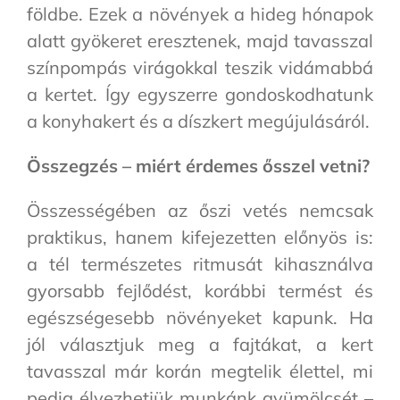
földbe. Ezek a növények a hideg hónapok
alatt gyökeret eresztenek, majd tavasszal
színpompás virágokkal teszik vidámabbá
a kertet. Így egyszerre gondoskodhatunk
a konyhakert és a díszkert megújulásáról.
Összegzés – miért érdemes ősszel vetni?
Összességében az őszi vetés nemcsak
praktikus, hanem kifejezetten előnyös is:
a tél természetes ritmusát kihasználva
gyorsabb fejlődést, korábbi termést és
egészségesebb növényeket kapunk. Ha
jól választjuk meg a fajtákat, a kert
tavasszal már korán megtelik élettel, mi
pedig élvezhetjük munkánk gyümölcsét –