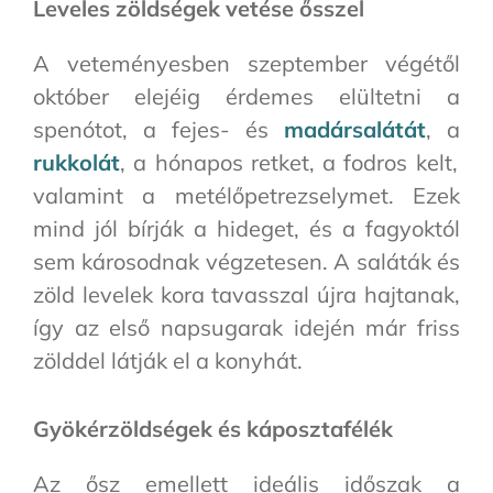
Leveles zöldségek vetése ősszel
A veteményesben szeptember végétől
október elejéig érdemes elültetni a
spenótot, a fejes- és
madársalátát
, a
rukkolát
, a hónapos retket, a fodros kelt,
valamint a metélőpetrezselymet. Ezek
mind jól bírják a hideget, és a fagyoktól
sem károsodnak végzetesen. A saláták és
zöld levelek kora tavasszal újra hajtanak,
így az első napsugarak idején már friss
zölddel látják el a konyhát.
Gyökérzöldségek és káposztafélék
Az ősz emellett ideális időszak a