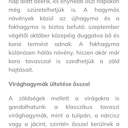
nap alatt beérik, és enyhébb őszi napokon
még szüretelhetjük is. A hagymás
növények közül az újhagyma és a
fokhagyma is biztos befutó: szeptember
végétől október közepéig duggatva bő és
korai termést adnak. A fokhagyma
különösen hálás növény, hiszen akár már
kora tavasszal is szedhetjük a zöld
hajtásait.
Virághagymák ültetése ősszel
A zöldségek mellett a virágokra is
gondolhatunk: a klasszikus tavaszi
virághagymák, mint a tulipán, a nárcisz
vagy a jácint, szintén ősszel kerülnek a