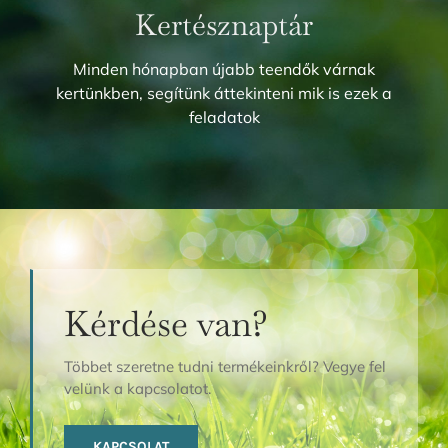
Kertésznaptár
Minden hónapban újabb teendők várnak
kertünkben, segítünk áttekinteni mik is ezek a
feladatok
Kérdése van?
Többet szeretne tudni termékeinkről? Vegye fel
velünk a kapcsolatot.
KAPCSOLAT