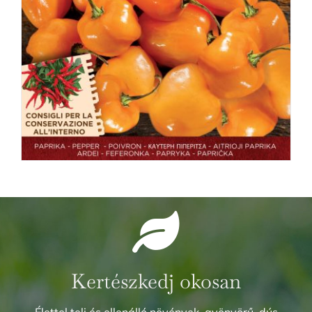
Kertészkedj okosan
Élettel teli és ellenálló növények, gyönyörű, dús