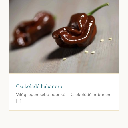
Csokoládé habanero
Világ legerősebb paprikái - Csokoládé habanero
[...]