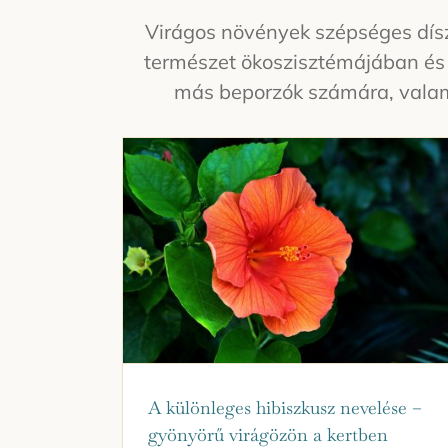
Virágos növények szépséges dísz
természet ökoszisztémájában és az
más beporzók számára, valami
A különleges hibiszkusz nevelése –
gyönyörű virágözön a kertben