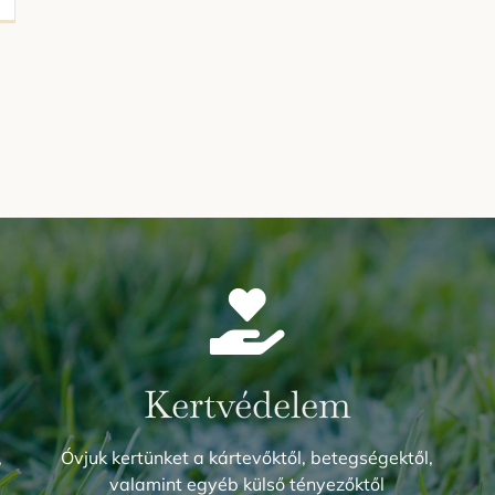
Kertvédelem
,
Óvjuk kertünket a kártevőktől, betegségektől,
valamint egyéb külső tényezőktől