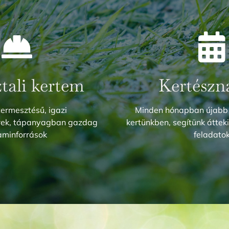
ztali kertem
Kertészn
termesztésű, igazi
Minden hónapban újabb
erek, tápanyagban gazdag
kertünkben, segítünk átteki
aminforrások
feladato