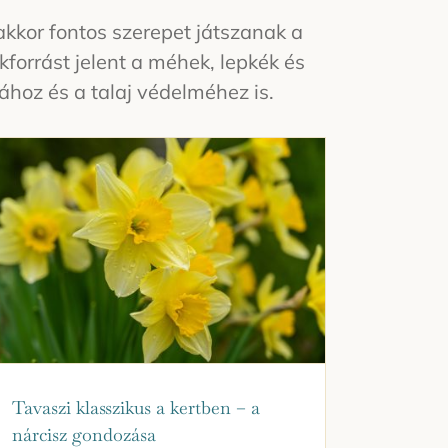
kkor fontos szerepet játszanak a
kforrást jelent a méhek, lepkék és
hoz és a talaj védelméhez is.
Tavaszi klasszikus a kertben – a
nárcisz gondozása