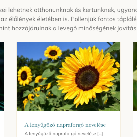
ei lehetnek otthonunknak és kertünknek, ugyana
 élőlények életében is. Pollenjük fontos táplálé
nt hozzájárulnak a levegő minőségének javításá
A lenyűgöző napraforgó nevelése
A lenyűgöző napraforgó nevelése [...]