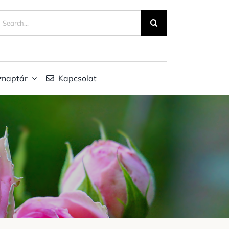
eresés...
znaptár
Kapcsolat