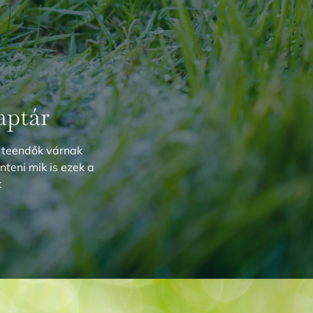
aptár
 teendők várnak
nteni mik is ezek a
k