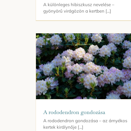
A különleges hibiszkusz nevelése –
gyönyörű virágözön a kertben [...]
A rododendron gondozása
A rododendron gondozása – az árnyékos
kertek királynője [...]