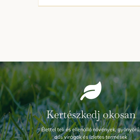
Kertészkedj okosan
Élettel teli és ellenálló növények, gyönyörű
dús virágok és ízletes termések