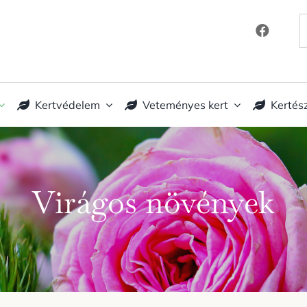
K
Kertvédelem
Veteményes kert
Kertés
Virágos növények