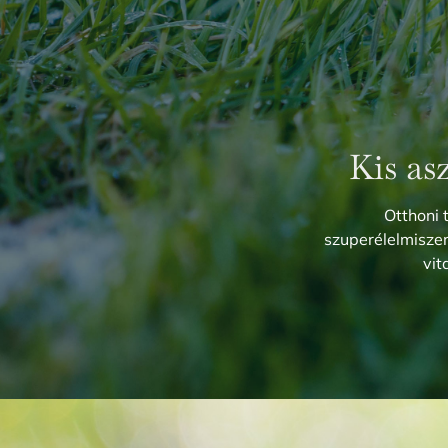
Kis as
Otthoni 
szuperélelmisz
vit