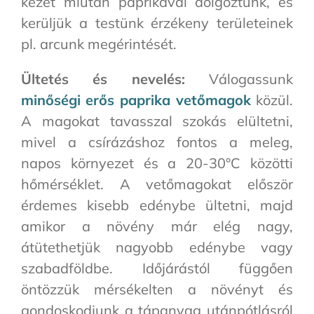
kezet miután paprikával dolgoztunk, és
kerüljük a testünk érzékeny területeinek
pl. arcunk megérintését.
Ültetés és nevelés:
Válogassunk
minőségi erős paprika vetőmagok
közül.
A magokat tavasszal szokás elültetni,
mivel a csírázáshoz fontos a meleg,
napos környezet és a 20-30°C közötti
hőmérséklet. A vetőmagokat először
érdemes kisebb edénybe ültetni, majd
amikor a növény már elég nagy,
átütethetjük nagyobb edénybe vagy
szabadföldbe. Időjárástól függően
öntözzük mérsékelten a növényt és
gondoskodjunk a tápanyag utánpótlásról