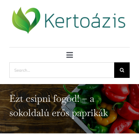
Kihagyás
Toggle
Keresés...
Navigation
Kertészkedj okosan
Kertvédelem
Ezt csípni fogod! – a
sokoldalú erős paprikák
Veteményes kert
Kertésznaptár