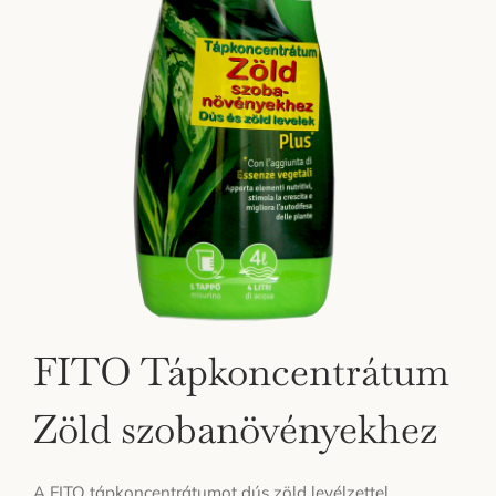
FITO Tápkoncentrátum
Zöld szobanövényekhez
A FITO tápkoncentrátumot dús zöld levélzettel