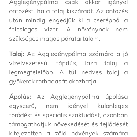
Agglegénypálma csak akkor igényel
öntözést, ha a talaj kiszáradt. Az öntözés
után mindig engedjük ki a cserépből a
felesleges vizet. A növénynek nem
szükséges magas páratartalom.
Talaj:
Az Agglegénypálma számára a jó
vízelvezetésű, tápdús, laza talaj a
legmegfelelőbb. A túl nedves talaj a
gyökerek rothadását okozhatja.
Ápolás:
Az Agglegénypálma ápolása
egyszerű, nem igényel különleges
törődést és speciális szaktudást, azonban
támogathatjuk növekedését és fejlődését
kifejezetten a zöld növények számára