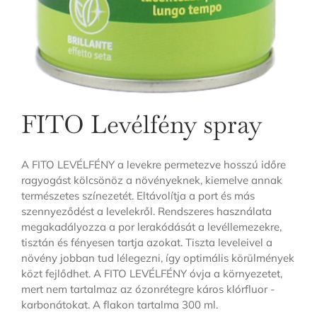
FITO Levélfény spray
A FITO LEVÉLFÉNY a levekre permetezve hosszú időre
ragyogást kölcsönöz a növényeknek, kiemelve annak
természetes színezetét. Eltávolítja a port és más
szennyeződést a levelekről. Rendszeres használata
megakadályozza a por lerakódását a levéllemezekre,
tisztán és fényesen tartja azokat. Tiszta leveleivel a
növény jobban tud lélegezni, így optimális körülmények
közt fejlődhet. A FITO LEVÉLFÉNY óvja a környezetet,
mert nem tartalmaz az ózonrétegre káros klórfluor -
karbonátokat. A flakon tartalma 300 ml.