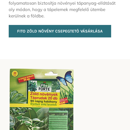
folyamatosan biztosítja növényei tápanyag-ellátását
oly módon, hogy a tápelemek megfelelő ütembe
kerülnek a földbe.
FITO ZÖLD NÖVÉNY CSEPEGTETŐ VÁSÁRLÁSA