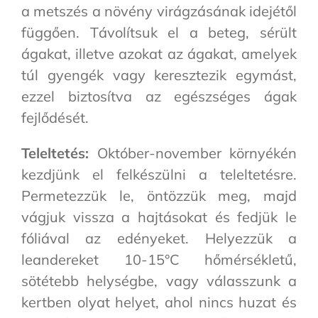
a metszés a növény virágzásának idejétől
függően. Távolítsuk el a beteg, sérült
ágakat, illetve azokat az ágakat, amelyek
túl gyengék vagy keresztezik egymást,
ezzel biztosítva az egészséges ágak
fejlődését.
Teleltetés:
Október-november környékén
kezdjünk el felkészülni a teleltetésre.
Permetezzük le, öntözzük meg, majd
vágjuk vissza a hajtásokat és fedjük le
fóliával az edényeket. Helyezzük a
leandereket 10-15°C hőmérsékletű,
sötétebb helységbe, vagy válasszunk a
kertben olyat helyet, ahol nincs huzat és