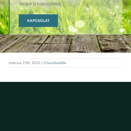
velünk a kapcsolatot.
KAPCSOLAT
március 27th, 2023
|
0 hozzászólás