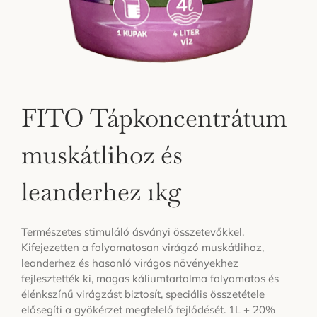
FITO Tápkoncentrátum
muskátlihoz és
leanderhez 1kg
Természetes stimuláló ásványi összetevőkkel.
Kifejezetten a folyamatosan virágzó muskátlihoz,
leanderhez és hasonló virágos növényekhez
fejlesztették ki, magas káliumtartalma folyamatos és
élénkszínű virágzást biztosít, speciális összetétele
elősegíti a gyökérzet megfelelő fejlődését. 1L + 20%