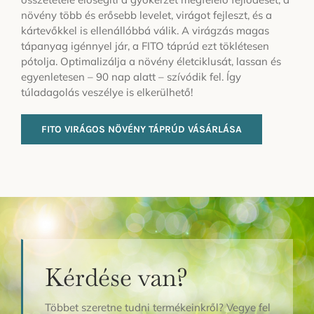
növény több és erősebb levelet, virágot fejleszt, és a
kártevőkkel is ellenállóbbá válik. A virágzás magas
tápanyag igénnyel jár, a FITO táprúd ezt töklétesen
pótolja. Optimalizálja a növény életciklusát, lassan és
egyenletesen – 90 nap alatt – szívódik fel. Így
túladagolás veszélye is elkerülhető!
FITO VIRÁGOS NÖVÉNY TÁPRÚD VÁSÁRLÁSA
Kérdése van?
Többet szeretne tudni termékeinkről? Vegye fel