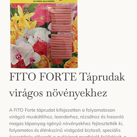
FITO FORTE Táprudak
virágos növényekhez
A FITO Forte táprudat kifejezetten a folyamatosan
virágzó muskátlihoz, leanderhez, rózsához és hasonló
magas tápanyag-igényű növényekhez fejlesztették ki,
folyamatos és élénkszínű virágzást biztosít, speciális
összetétele elősegíti a gyökérzet megfelelő fejlődését, a