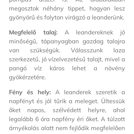
megosztok néhány tippet, hogyan lesz
gyönyörű és folyton virágzó a leanderünk.
Megfelelő talaj:
A leandereknek jó
minőségű, tápanyagban gazdag talajra
van szükségük. Válasszunk laza
szerkezetű, jó vízelvezetésű talajt, mivel a
pangó víz káros lehet a növény
gyökérzetére.
Fény és hely:
A leanderek szeretik a
napfényt és jól tűrik a meleget. Ültessük
őket napos, szélvédett helyre, ahol
legalább 6 óra napfény éri őket. A túlzott
árnyékolás alatt nem fejlődik megfelelően