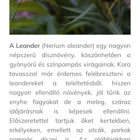
A Leander
(Nerium oleander) egy nagyon
népszerű dísznövény, köszönhetően a
gyönyörű és színpompás virágainak. Kora
tavasszal már érdemes felébreszteni a
leandereket a teleltetésből, hiszen
nagyon ellenálló növények, jól tűrik az
enyhe fagyokat de a meleg, száraz
időjárásnak is képesek ellenállni.
Előszeretettel tartjuk őket kertekben,
erkélyeken, emellett az utcák, parkok
pompás díszei is. Az alábbiakban