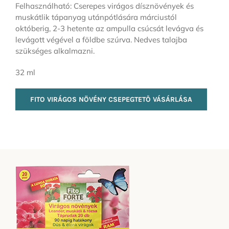
Felhasználható: Cserepes virágos dísznövények és
muskátlik tápanyag utánpótlására márciustól
októberig, 2-3 hetente az ampulla csúcsát levágva és
levágott végével a földbe szúrva. Nedves talajba
szükséges alkalmazni.
32 ml
FITO VIRÁGOS NÖVÉNY CSEPEGTETŐ VÁSÁRLÁSA