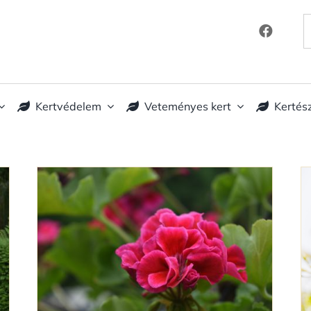
K
Kertvédelem
Veteményes kert
Kertés