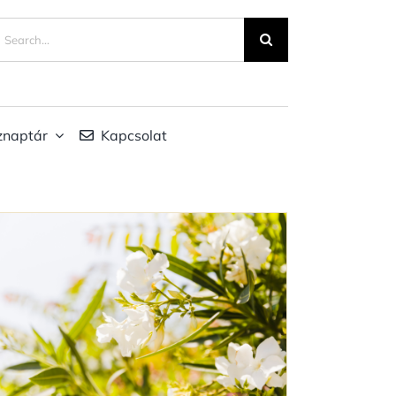
eresés...
znaptár
Kapcsolat