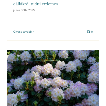
dáliákról tudni érdemes
július 30th, 2025
Olvass tovább
0