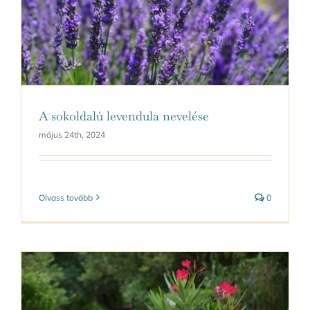
A sokoldalú levendula nevelése
május 24th, 2024
Olvass tovább
0