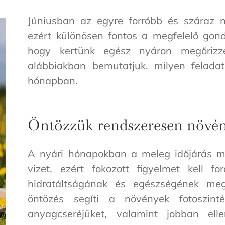
Júniusban az egyre forróbb és száraz n
ezért különösen fontos a megfelelő gon
hogy kertünk egész nyáron megőrizz
alábbiakban bemutatjuk, milyen felada
hónapban.
Öntözzük rendszeresen növén
A nyári hónapokban a meleg időjárás mi
vizet, ezért fokozott figyelmet kell f
hidratáltságának és egészségének meg
öntözés segíti a növények fotoszinté
anyagcseréjüket, valamint jobban el