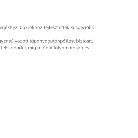
ékhez, bokrokhoz fejlesztették ki speciális
yensúlyozott tápanyagutánpótlást biztosít,
 felszabadul, míg a többi folyamatosan és