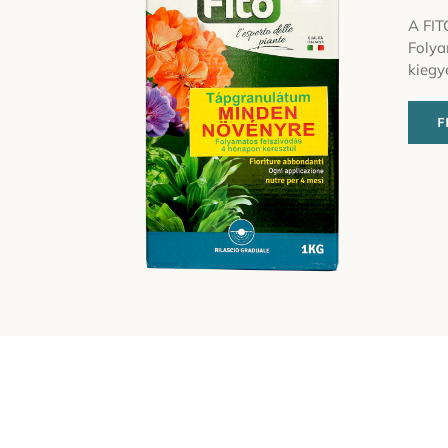
A FIT
Folya
kiegy
F