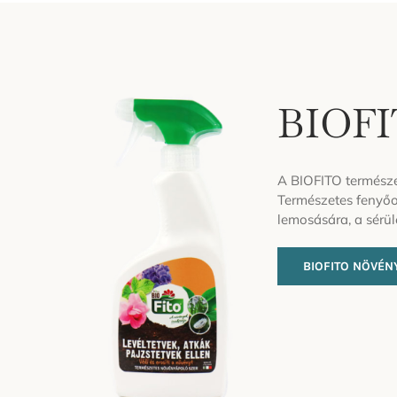
BIOFIT
A BIOFITO természe
Természetes fenyőo
lemosására, a sérül
BIOFITO NÖVÉN