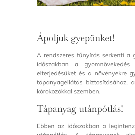
Ápoljuk gyepünket!
A rendszeres fűnyírás serkenti a g
időszakban a gyomnövekedés fo
elterjedésüket és a növényekre g
tápanyagellátás biztosításához, a
kórokozókkal szemben.
Tápanyag utánpótlás!
Ebben az időszakban a legintenz
utánpótlás. A tápanyagok ele