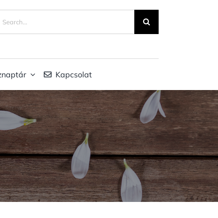
eresés...
znaptár
Kapcsolat