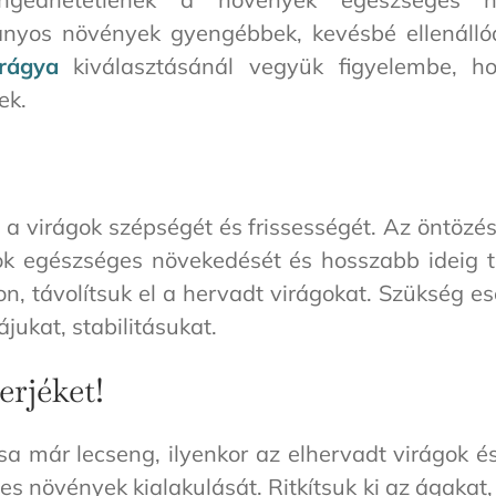
yos növények gyengébbek, kevésbé ellenállóa
rágya
kiválasztásánál vegyük figyelembe, h
ek.
 a virágok szépségét és frissességét. Az öntözé
gok egészséges növekedését és hosszabb ideig 
, távolítsuk el a hervadt virágokat. Szükség e
ukat, stabilitásukat.
erjéket!
sa már lecseng, ilyenkor az elhervadt virágok és
s növények kialakulását. Ritkítsuk ki az ágakat, 