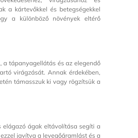
k a kártevőkkel és betegségekkel
ogy a különböző növények eltérő
s, a tápanyagellátás és az elegendő
tartó virágzását. Annak érdekében,
setén támasszuk ki vagy rögzítsük a
 elágazó ágak eltávolítása segíti a
ezzel javítva a levegőáramlást és a