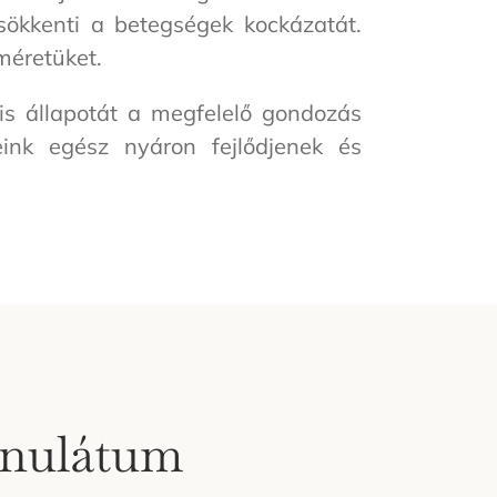
csökkenti a betegségek kockázatát.
méretüket.
is állapotát a megfelelő gondozás
ink egész nyáron fejlődjenek és
anulátum