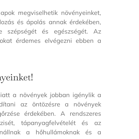
apok megviselhetik növényeinket,
dozás és ápolás annak érdekében,
e szépségét és egészségét. Az
tokat érdemes elvégezni ebben a
yeinket!
att a növények jobban igénylik a
ordítani az öntözésre a növények
őrzése érdekében. A rendszeres
zisét, tápanyagfelvételét és az
lenállnak a hőhullámoknak és a