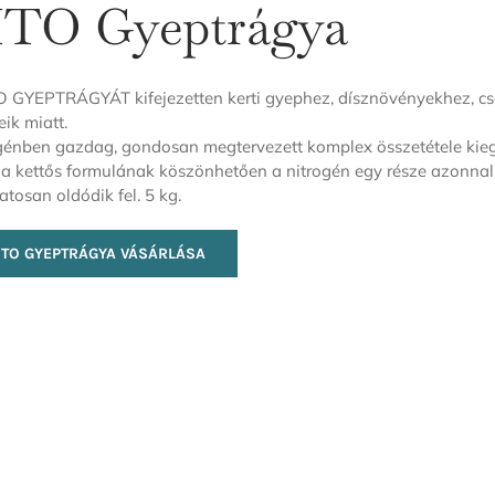
ITO Gyeptrágya
O GYEPTRÁGYÁT kifejezetten kerti gyephez, dísznövényekhez, cserj
eik miatt.
génben gazdag, gondosan megtervezett komplex összetétele kieg
 a kettős formulának köszönhetően a nitrogén egy része azonnal
atosan oldódik fel. 5 kg.
ITO GYEPTRÁGYA VÁSÁRLÁSA