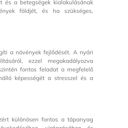
t és a betegségek kialakulásának
ények földjét, és ha szükséges,
gíti a növények fejlődését. A nyári
ításáról, ezzel megakadályozva
zintén fontos feladat a megfelelő
enálló képességét a stresszel és a
zért különösen fontos a tápanyag
övekedéséhez, virágzásához és