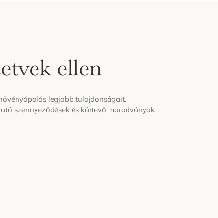
tvek ellen
övényápolás legjobb tulajdonságait.
lható szennyeződések és kártevő maradványok