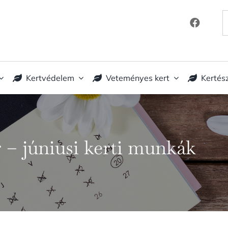
K
Kertvédelem
Veteményes kert
Kertés
 – júniusi kerti munkák