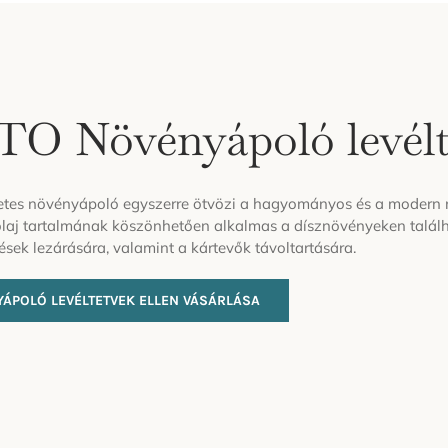
O Növényápoló levélte
tes növényápoló egyszerre ötvözi a hagyományos és a modern n
laj tartalmának köszönhetően alkalmas a dísznövényeken talá
ések lezárására, valamint a kártevők távoltartására.
YÁPOLÓ LEVÉLTETVEK ELLEN VÁSÁRLÁSA