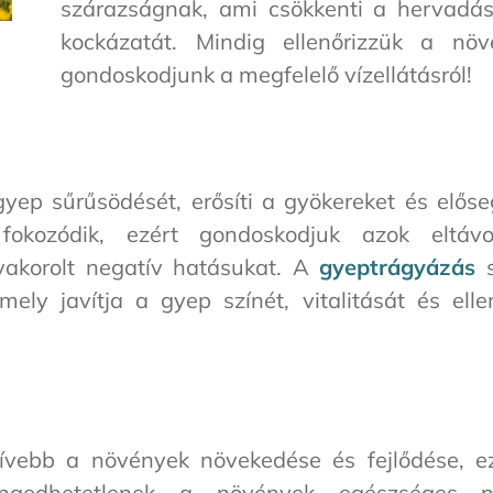
szárazságnak, ami csökkenti a hervadás
kockázatát. Mindig ellenőrizzük a növ
gondoskodjunk a megfelelő vízellátásról!
yep sűrűsödését, erősíti a gyökereket és előse
kozódik, ezért gondoskodjuk azok eltávol
yakorolt negatív hatásukat. A
gyeptrágyázás
s
mely javítja a gyep színét, vitalitását és ell
ívebb a növények növekedése és fejlődése, e
ngedhetetlenek a növények egészséges n