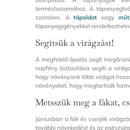
terméshozamához. A tápanyaghián
szemben. A
tápoldat
vagy
műt
tápanyagigényekkel rendelkezhetn
Segítsük a virágzást!
A megfelelő ápolás segít megőrizni
napfény biztosítása segíti a virá
hogy növényünk több virágot hozzon
növényeket, hogy megtartsák formáj
Metsszük meg a fákat, cs
Júniusban a fák és cserjék virágzá
további növekedést és az egészsége