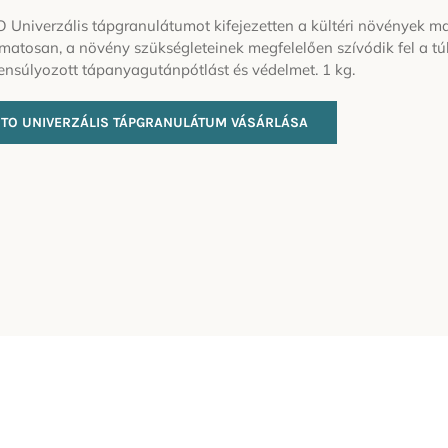
O Univerzális tápgranulátumot kifejezetten a kültéri növények m
matosan, a növény szükségleteinek megfelelően szívódik fel a túl
ensúlyozott tápanyagutánpótlást és védelmet. 1 kg.
ITO UNIVERZÁLIS TÁPGRANULÁTUM VÁSÁRLÁSA