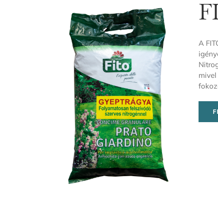
F
A FIT
igény
Nitro
mivel
fokoz
F