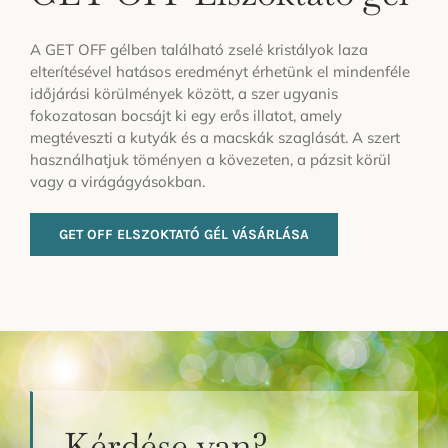
A GET OFF gélben található zselé kristályok laza
elterítésével hatásos eredményt érhetünk el mindenféle
időjárási körülmények között, a szer ugyanis
fokozatosan bocsájt ki egy erős illatot, amely
megtéveszti a kutyák és a macskák szaglását. A szert
használhatjuk töményen a kövezeten, a pázsit körül
vagy a virágágyásokban.
GET OFF ELSZOKTATÓ GÉL VÁSÁRLÁSA
Kérdése van?