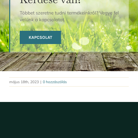
Többet szeretne tudni termékeinkről? Vegye fel
velünk a kapcsolatot.
KAPCSOLAT
május 18th, 2023
|
0 hozzászólás