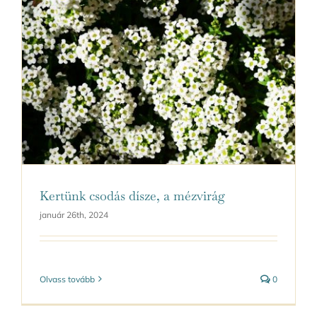
Kertünk csodás dísze, a mézvirág
január 26th, 2024
Olvass tovább
0