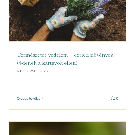
Kapcsolat
Természetes védelem – ezek a növények
védenek a kártevők ellen!
február 25th, 2026
Olvass tovább
0