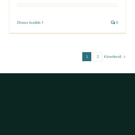
Olvass tovább
0
Következő
1
2