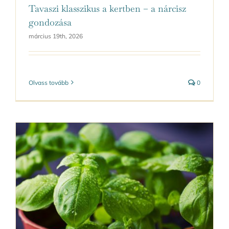
Tavaszi klasszikus a kertben – a nárcisz
gondozása
március 19th, 2026
Olvass tovább
0