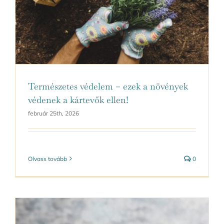
Természetes védelem – ezek a növények
védenek a kártevők ellen!
február 25th, 2026
Olvass tovább
0