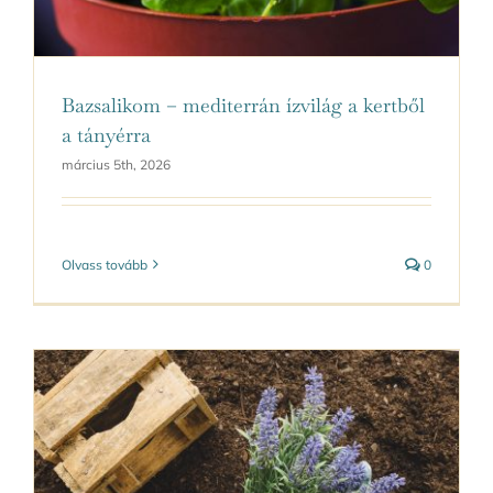
Bazsalikom – mediterrán ízvilág a kertből
a tányérra
március 5th, 2026
Olvass tovább
0