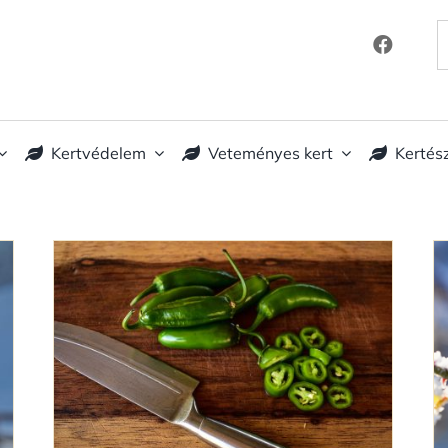
K
Kertvédelem
Veteményes kert
Kertés