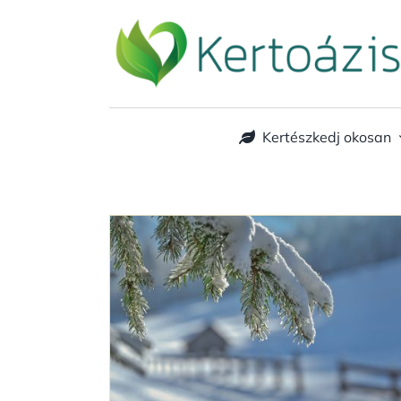
Kihagyás
Kertészkedj okosan