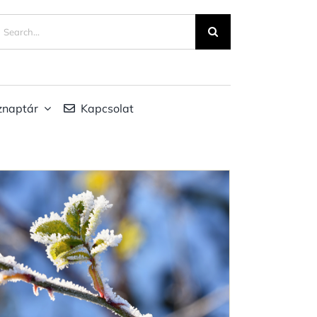
eresés...
znaptár
Kapcsolat