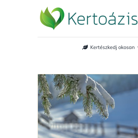
Kihagyás
Kertészkedj okosan