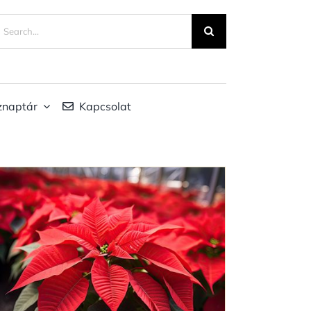
eresés...
znaptár
Kapcsolat