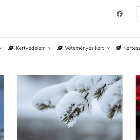
K
Kertvédelem
Veteményes kert
Kertés