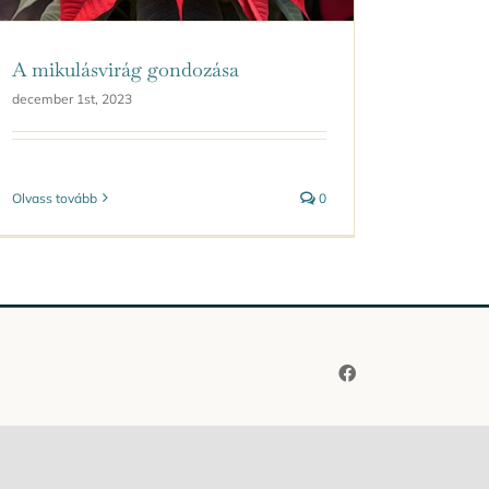
A mikulásvirág gondozása
december 1st, 2023
Olvass tovább
0
Facebook